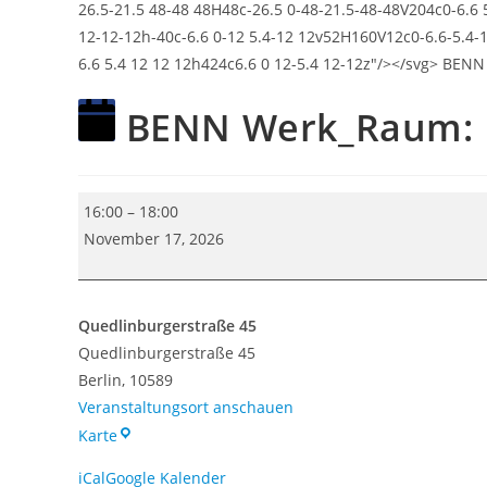
BENN Werk_Raum: F
BENN
16:00
–
18:00
Werk_Raum:
November 17, 2026
Fahrradwerkstatt
Quedlinburgerstraße 45
Quedlinburgerstraße 45
Berlin
,
10589
Veranstaltungsort anschauen
Quedlinburgerstraße
Karte
45
iCal
Google Kalender