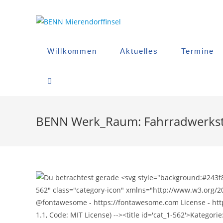
Zum
Inhalt
springen
Willkommen
Aktuelles
Termine
Website-
Suche
BENN Werk_Raum: Fahrradwerkst
Umschalten