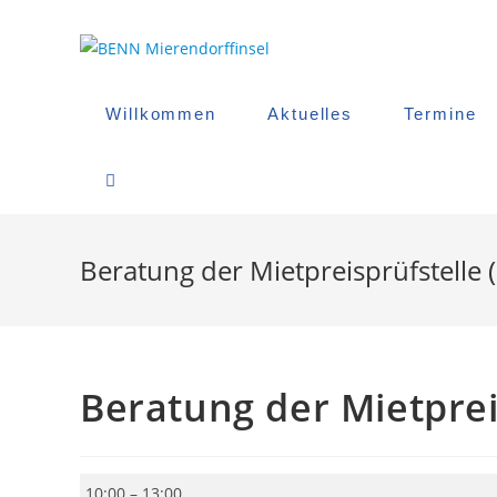
Zum
Inhalt
springen
Willkommen
Aktuelles
Termine
Website-
Suche
Beratung der Mietpreisprüfstelle
Umschalten
Beratung der Mietprei
Beratung
10:00
–
13:00