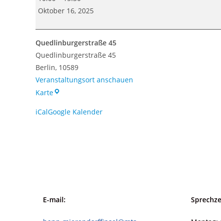
mit
Oktober 16, 2025
KITA
Pestalozzi-
Quedlinburgerstraße 45
Fröbel-
Quedlinburgerstraße 45
Haus
Berlin
,
10589
Veranstaltungsort anschauen
Quedlinburgerstraße
Karte
45
iCal
Google Kalender
E-mail:
Sprechze