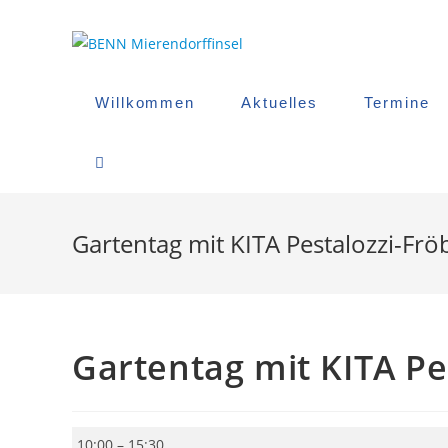
Zum
Inhalt
springen
Willkommen
Aktuelles
Termine
Website-
Suche
Gartentag mit KITA Pestalozzi-Frö
Umschalten
Gartentag mit KITA Pe
Gartentag
10:00
–
15:30