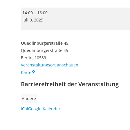
Informationsveranstaltung:
14:00
–
16:00
Arbeit
Juli 9, 2025
&
Bildung
Beratung!
Quedlinburgerstraße 45
Quedlinburgerstraße 45
Berlin
,
10589
Veranstaltungsort anschauen
Quedlinburgerstraße
Karte
45
Barrierefreiheit der Veranstaltung
Andere
iCal
Google Kalender