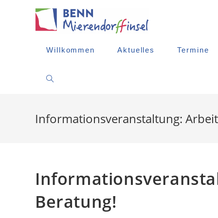
Zum
Inhalt
springen
Willkommen
Aktuelles
Termine
Website-
Suche
Informationsveranstaltung: Arbei
Umschalten
Informationsveranstal
Beratung!