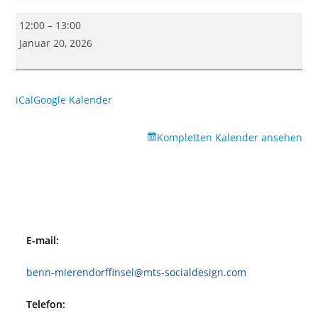
Kartoffeln
12:00
–
13:00
für
Januar 20, 2026
die
Mierendorff-
INSEL
iCal
Google Kalender
(Kiezbüro)
Kompletten Kalender ansehen
E-mail:
benn-mierendorffinsel@mts-socialdesign.com
Telefon: