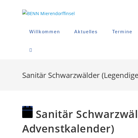
Zum
Inhalt
springen
Willkommen
Aktuelles
Termine
Website-
Suche
Sanitär Schwarzwälder (Legendig
Umschalten
Sanitär Schwarzwäl
Advenstkalender)