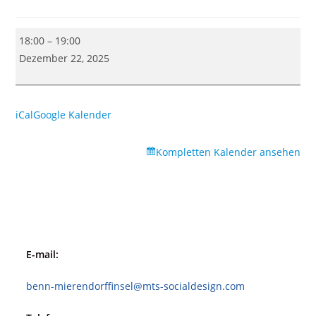
Tango
18:00
–
19:00
für
Dezember 22, 2025
Anfänger*innen
im
HaM
iCal
Google Kalender
(Lebendige
Advenstkalender)
Kompletten Kalender ansehen
E-mail:
benn-mierendorffinsel@mts-socialdesign.com