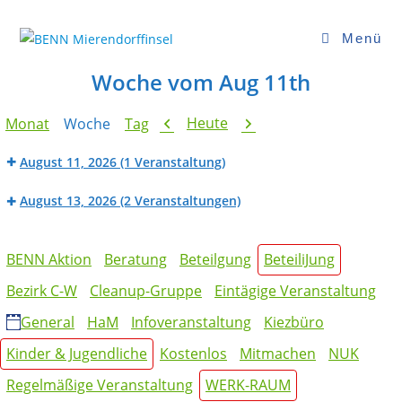
Zum
Inhalt
Menü
springen
Woche vom Aug 11th
Zurück
Weiter
Heute
Monat
Woche
Tag
August 11, 2026
(1 Veranstaltung)
BENN
August 13, 2026
(2 Veranstaltungen)
Werk_Raum:
Großes
Fahrradwerkstatt
BENN
Sommerfest
Kategorien
Werk_Raum:
BENN Aktion
Beratung
Beteilgung
BeteiliJung
in
Nähwerkstatt
der
Bezirk C-W
Cleanup-Gruppe
Eintägige Veranstaltung
Mierendorffinsel
General
HaM
Infoveranstaltung
Kiezbüro
Kinder & Jugendliche
Kostenlos
Mitmachen
NUK
Regelmäßige Veranstaltung
WERK-RAUM