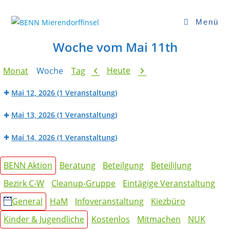
Zum
Inhalt
Menü
springen
Woche vom Mai 11th
Zurück
Weiter
Heute
Monat
Woche
Tag
Mai 12, 2026
(1 Veranstaltung)
BENN
Mai 13, 2026
(1 Veranstaltung)
Werk_Raum:
Dorffcafé
Fahrradwerkstatt
Mai 14, 2026
(1 Veranstaltung)
BENN
Kategorien
Werk_Raum:
BENN Aktion
Beratung
Beteilgung
BeteiliJung
Nähwerkstatt
Bezirk C-W
Cleanup-Gruppe
Eintägige Veranstaltung
General
HaM
Infoveranstaltung
Kiezbüro
Kinder & Jugendliche
Kostenlos
Mitmachen
NUK