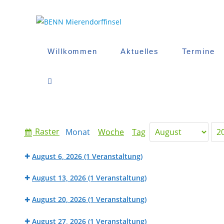
Zum
Inhalt
springen
Willkommen
Aktuelles
Termine
Website-
Suche
Anzeigen
Raster
Monat
Woche
Tag
Monat
Jahr
Umschalten
als
August 6, 2026
(1 Veranstaltung)
Beratung
August 13, 2026
(1 Veranstaltung)
der
Beratung
Mietpreisprüfstelle
August 20, 2026
(1 Veranstaltung)
der
(HaM
Beratung
Mietpreisprüfstelle
Angebot)
August 27, 2026
(1 Veranstaltung)