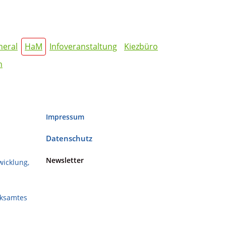
neral
HaM
Infoveranstaltung
Kiezbüro
n
Impressum
Datenschutz
Newsletter
wicklung,
rksamtes