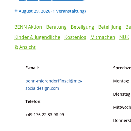
der
(HaM
Beratung
Mietpreisprüfstelle
Angebot)
August 29, 2026
(1 Veranstaltung)
der
(HaM
Cleanup
Mietpreisprüfstelle
Angebot)
Kategorien
auf
(HaM
BENN Aktion
Beratung
Beteilgung
BeteiliJung
Be
der
Angebot)
Kinder & Jugendliche
Kostenlos
Mitmachen
NUK
Mierendorff-
INSEL
ausdrucken
Ansicht
E-mail:
Sprechze
benn-mierendorffinsel@mts-
Montag: 
socialdesign.com
Dienstag
Telefon:
Mittwoch
+49 176 22 33 98 99
Donnerst