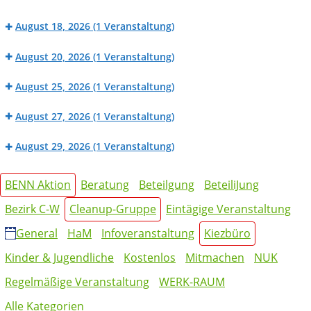
Großes
Fahrradwerkstatt
BENN
Sommerfest
August 18, 2026
(1 Veranstaltung)
Werk_Raum:
in
BENN
Nähwerkstatt
der
August 20, 2026
(1 Veranstaltung)
Werk_Raum:
Mierendorffinsel
BENN
Fahrradwerkstatt
August 25, 2026
(1 Veranstaltung)
Werk_Raum:
BENN
Nähwerkstatt
August 27, 2026
(1 Veranstaltung)
Werk_Raum:
BENN
Fahrradwerkstatt
August 29, 2026
(1 Veranstaltung)
Werk_Raum:
Cleanup
Nähwerkstatt
Kategorien
auf
BENN Aktion
Beratung
Beteilgung
BeteiliJung
der
Bezirk C-W
Cleanup-Gruppe
Eintägige Veranstaltung
Mierendorff-
INSEL
General
HaM
Infoveranstaltung
Kiezbüro
Kinder & Jugendliche
Kostenlos
Mitmachen
NUK
Regelmäßige Veranstaltung
WERK-RAUM
Alle Kategorien