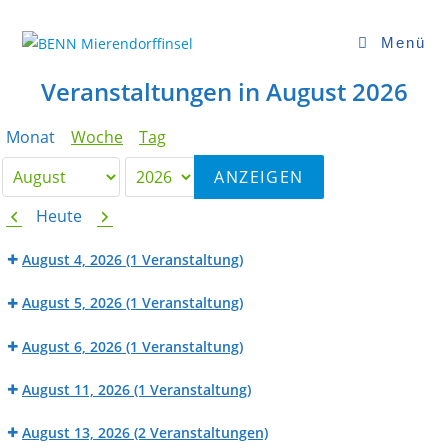
Zum
Inhalt
Menü
springen
Veranstaltungen in August 2026
Monat
Woche
Tag
Monat
Jahr
Zurück
Weiter
Heute
August 4, 2026
(1 Veranstaltung)
BENN
August 5, 2026
(1 Veranstaltung)
Werk_Raum:
KiKiKo
Fahrradwerkstatt
August 6, 2026
(1 Veranstaltung)
am
BENN
Goslaer
August 11, 2026
(1 Veranstaltung)
Werk_Raum:
Ufer
BENN
Nähwerkstatt
August 13, 2026
(2 Veranstaltungen)
Werk_Raum: