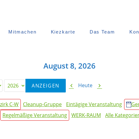
Mitmachen
Kiezkarte
Das Team
Kon
August 8, 2026
Zurück
Weiter
Heute
zirk C-W
Cleanup-Gruppe
Eintägige Veranstaltung
Ge
Regelmäßige Veranstaltung
WERK-RAUM
Alle Kategorie