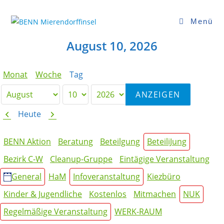
Zum
Inhalt
Menü
springen
August 10, 2026
Monat
Woche
Tag
Monat
Tag
Jahr
Zurück
Weiter
Heute
Kategorien
BENN Aktion
Beratung
Beteilgung
BeteiliJung
Bezirk C-W
Cleanup-Gruppe
Eintägige Veranstaltung
General
HaM
Infoveranstaltung
Kiezbüro
Kinder & Jugendliche
Kostenlos
Mitmachen
NUK
Regelmäßige Veranstaltung
WERK-RAUM