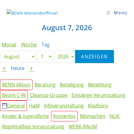
Zum
Inhalt
Menü
springen
August 7, 2026
Monat
Woche
Tag
Monat
Tag
Jahr
Zurück
Weiter
Heute
Kategorien
BENN Aktion
Beratung
Beteilgung
BeteiliJung
Bezirk C-W
Cleanup-Gruppe
Eintägige Veranstaltung
General
HaM
Infoveranstaltung
Kiezbüro
Kinder & Jugendliche
Kostenlos
Mitmachen
NUK
Regelmäßige Veranstaltung
WERK-RAUM