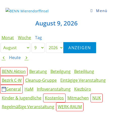
Zum
Inhalt
Menü
springen
August 9, 2026
Monat
Woche
Tag
Monat
Tag
Jahr
Zurück
Weiter
Heute
Kategorien
BENN Aktion
Beratung
Beteilgung
BeteiliJung
Bezirk C-W
Cleanup-Gruppe
Eintägige Veranstaltung
General
HaM
Infoveranstaltung
Kiezbüro
Kinder & Jugendliche
Kostenlos
Mitmachen
NUK
Regelmäßige Veranstaltung
WERK-RAUM