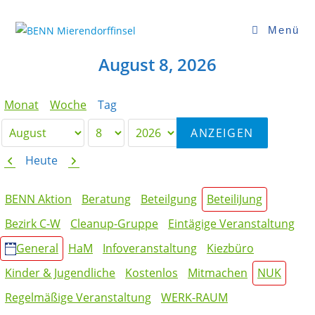
Zum
Inhalt
Menü
springen
August 8, 2026
Monat
Woche
Tag
Monat
Tag
Jahr
Zurück
Weiter
Heute
Kategorien
BENN Aktion
Beratung
Beteilgung
BeteiliJung
Bezirk C-W
Cleanup-Gruppe
Eintägige Veranstaltung
General
HaM
Infoveranstaltung
Kiezbüro
Kinder & Jugendliche
Kostenlos
Mitmachen
NUK
Regelmäßige Veranstaltung
WERK-RAUM