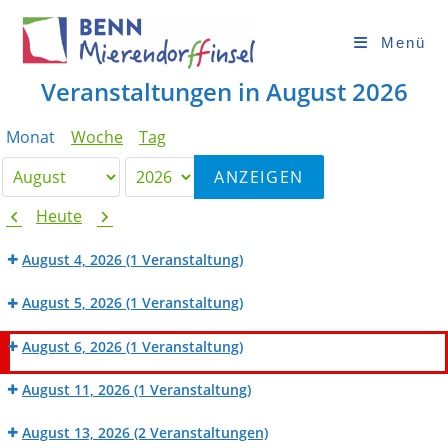
Zum
Inhalt
Menü
springen
Veranstaltungen in August 2026
Monat
Woche
Tag
Monat
Jahr
Zurück
Weiter
Heute
August 4, 2026
(1 Veranstaltung)
BENN
August 5, 2026
(1 Veranstaltung)
Werk_Raum:
KiKiKo
Fahrradwerkstatt
August 6, 2026
(1 Veranstaltung)
am
BENN
Goslaer
August 11, 2026
(1 Veranstaltung)
Werk_Raum:
Ufer
BENN
Nähwerkstatt
August 13, 2026
(2 Veranstaltungen)
Werk_Raum: