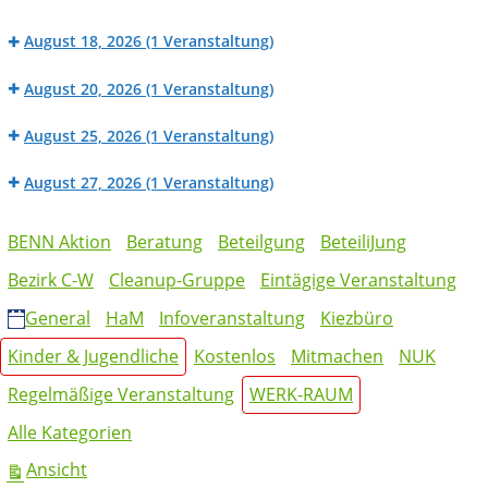
Großes
Fahrradwerkstatt
BENN
Sommerfest
August 18, 2026
(1 Veranstaltung)
Werk_Raum:
in
BENN
Nähwerkstatt
der
August 20, 2026
(1 Veranstaltung)
Werk_Raum:
Mierendorffinsel
BENN
Fahrradwerkstatt
August 25, 2026
(1 Veranstaltung)
Werk_Raum:
BENN
Nähwerkstatt
August 27, 2026
(1 Veranstaltung)
Werk_Raum:
BENN
Fahrradwerkstatt
Kategorien
Werk_Raum:
BENN Aktion
Beratung
Beteilgung
BeteiliJung
Nähwerkstatt
Bezirk C-W
Cleanup-Gruppe
Eintägige Veranstaltung
General
HaM
Infoveranstaltung
Kiezbüro
Kinder & Jugendliche
Kostenlos
Mitmachen
NUK
Regelmäßige Veranstaltung
WERK-RAUM
Alle Kategorien
ausdrucken
Ansicht