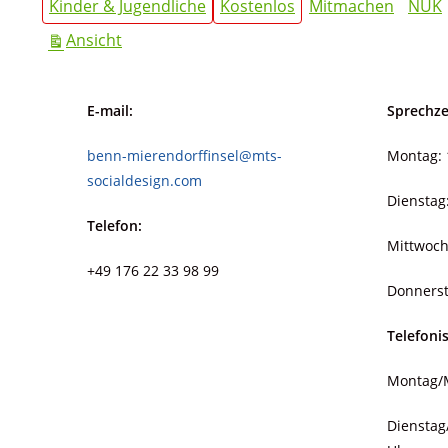
Kinder & Jugendliche
Kostenlos
Mitmachen
NUK
Angebot)
Mierendorffinsel
ausdrucken
Ansicht
E-mail:
Sprechze
benn-mierendorffinsel@mts-
Montag: 
socialdesign.com
Dienstag
Telefon:
Mittwoch
+49 176 22 33 98 99
Donnerst
Telefoni
Montag/M
Dienstag