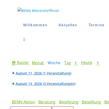
Zum
Inhalt
springen
Willkommen
Aktuelles
Termine
Website-
Suche
Anzeigen
Zurück
Weiter
Raster
Heute
Monat
Woche
Tag
als
Umschalten
August 11, 2026
(1 Veranstaltung)
BENN
August 13, 2026
(3 Veranstaltungen)
Werk_Raum:
Beratung
Fahrradwerkstatt
Großes
BENN
der
Sommerfest
Kategorien
Werk_Raum:
Mietpreisprüfstelle
BENN Aktion
Beratung
Beteilgung
BeteiliJung
Be
in
Nähwerkstatt
(HaM
der