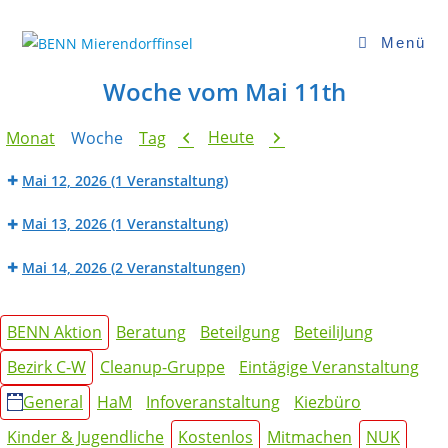
Zum
Inhalt
Menü
springen
Woche vom Mai 11th
Zurück
Weiter
Heute
Monat
Woche
Tag
Mai 12, 2026
(1 Veranstaltung)
BENN
Mai 13, 2026
(1 Veranstaltung)
Werk_Raum:
Dorffcafé
Fahrradwerkstatt
Mai 14, 2026
(2 Veranstaltungen)
Beratung
BENN
der
Kategorien
Werk_Raum:
BENN Aktion
Beratung
Beteilgung
BeteiliJung
Mietpreisprüfstelle
Nähwerkstatt
(HaM
Bezirk C-W
Cleanup-Gruppe
Eintägige Veranstaltung
Angebot)
General
HaM
Infoveranstaltung
Kiezbüro
Kinder & Jugendliche
Kostenlos
Mitmachen
NUK