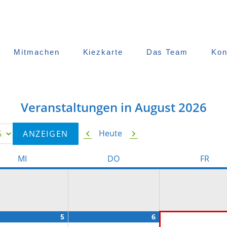
Mitmachen
Kiezkarte
Das Team
Kon
Veranstaltungen in August 2026
Zurück
Weiter
Heute
MITTWOCH
DONNERSTAG
FREI
MI
DO
FR
August
(1
August
(2
5
6