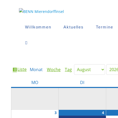
Zum
Inhalt
springen
Willkommen
Aktuelles
Termine
Website-
Suche
Ansicht
Liste
Monat
Woche
Tag
Monat
Jahr
Umschalten
als
MONTAG
DIENSTAG
MO
DI
August
August
(1
3
4