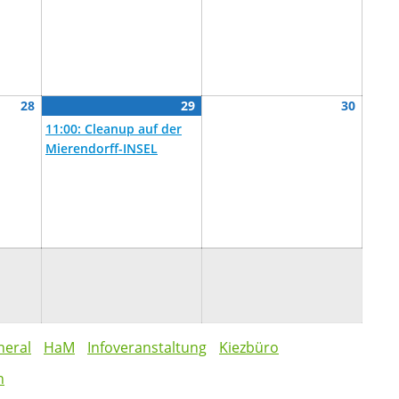
August
August
(1
August
28
29
30
28,
29,
Veranstaltung)
30,
11:00: Cleanup auf der
2026
2026
2026
Mierendorff-INSEL
neral
HaM
Infoveranstaltung
Kiezbüro
n