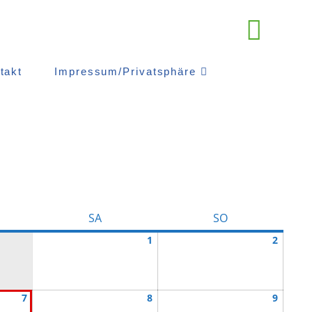
takt
Impressum/Privatsphäre
TAG
SAMSTAG
SONNTAG
SA
SO
August
August
1
2
1,
2,
2026
2026
August
August
August
7
8
9