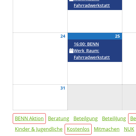
Fahrradwerkstatt
August
August
(1
24
25
24,
25,
Veranst
16:00: BENN
2026
2026
Werk_Raum:
Fahrradwerkstatt
August
31
31,
2026
Kategorien
BENN Aktion
Beratung
Beteilgung
BeteiliJung
Be
Kinder & Jugendliche
Kostenlos
Mitmachen
NUK