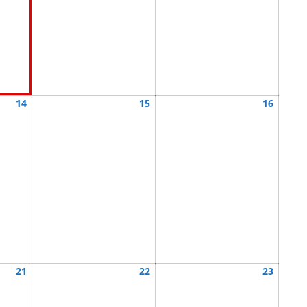
7,
8,
9,
2026
2026
2026
August
August
August
14
15
16
14,
15,
16,
2026
2026
2026
August
August
August
21
22
23
21,
22,
23,
2026
2026
2026