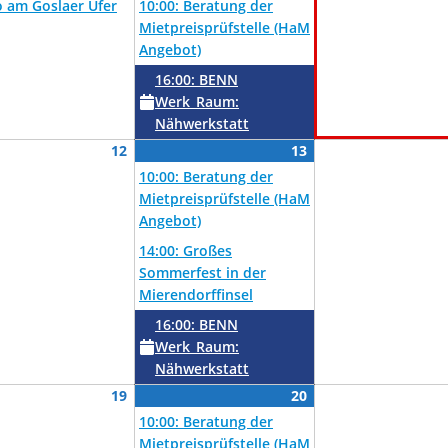
altung)
5,
Veranstaltung)
6,
Veranstaltungen)
o am Goslaer Ufer
10:00: Beratung der
2026
2026
Mietpreisprüfstelle (HaM
Angebot)
16:00: BENN
Werk_Raum:
Nähwerkstatt
August
August
(3
12
13
altung)
12,
13,
Veranstaltungen)
10:00: Beratung der
2026
2026
Mietpreisprüfstelle (HaM
Angebot)
14:00: Großes
Sommerfest in der
Mierendorffinsel
16:00: BENN
Werk_Raum:
Nähwerkstatt
August
August
(2
19
20
altung)
19,
20,
Veranstaltungen)
10:00: Beratung der
2026
2026
Mietpreisprüfstelle (HaM