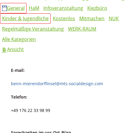
INSEL
General
HaM
Infoveranstaltung
Kiezbüro
Kinder & Jugendliche
Kostenlos
Mitmachen
NUK
Regelmäßige Veranstaltung
WERK-RAUM
Alle Kategorien
ausdrucken
Ansicht
E-mail:
benn-mierendorffinsel@mts-socialdesign.com
Telefon:
+49 176 22 33 98 99
Sprechzeiten im vor-Ort-Büro