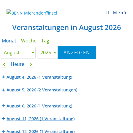
Zum
Inhalt
Menü
springen
Veranstaltungen in August 2026
Monat
Woche
Tag
Monat
Jahr
Zurück
Weiter
Heute
August 4, 2026
(1 Veranstaltung)
BENN
August 5, 2026
(2 Veranstaltungen)
Werk_Raum:
Dorffcafé
Fahrradwerkstatt
KiKiKo
August 6, 2026
(1 Veranstaltung)
am
BENN
Goslaer
August 11, 2026
(1 Veranstaltung)
Werk_Raum:
Ufer
BENN
Nähwerkstatt
August 12, 2026
(1 Veranstaltung)