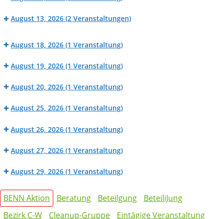
Werk_Raum:
Dorffcafé
Fahrradwerkstatt
August 13, 2026
(2 Veranstaltungen)
Großes
BENN
Sommerfest
August 18, 2026
(1 Veranstaltung)
Werk_Raum:
in
BENN
Nähwerkstatt
der
August 19, 2026
(1 Veranstaltung)
Werk_Raum:
Mierendorffinsel
Dorffcafé
Fahrradwerkstatt
August 20, 2026
(1 Veranstaltung)
BENN
August 25, 2026
(1 Veranstaltung)
Werk_Raum:
BENN
Nähwerkstatt
August 26, 2026
(1 Veranstaltung)
Werk_Raum:
Dorffcafé
Fahrradwerkstatt
August 27, 2026
(1 Veranstaltung)
BENN
August 29, 2026
(1 Veranstaltung)
Werk_Raum:
Cleanup
Nähwerkstatt
Kategorien
auf
BENN Aktion
Beratung
Beteilgung
BeteiliJung
der
Bezirk C-W
Cleanup-Gruppe
Eintägige Veranstaltung
Mierendorff-