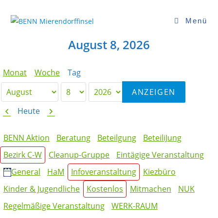
Zum
Inhalt
Menü
springen
August 8, 2026
Monat
Woche
Tag
Monat
Tag
Jahr
Zurück
Weiter
Heute
Kategorien
BENN Aktion
Beratung
Beteilgung
BeteiliJung
Bezirk C-W
Cleanup-Gruppe
Eintägige Veranstaltung
General
HaM
Infoveranstaltung
Kiezbüro
Kinder & Jugendliche
Kostenlos
Mitmachen
NUK
Regelmäßige Veranstaltung
WERK-RAUM