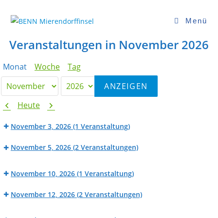
Zum
Inhalt
Menü
springen
Veranstaltungen in November 2026
Monat
Woche
Tag
Monat
Jahr
Zurück
Weiter
Heute
November 3, 2026
(1 Veranstaltung)
BENN
November 5, 2026
(2 Veranstaltungen)
Werk_Raum:
Beratung
Fahrradwerkstatt
BENN
der
November 10, 2026
(1 Veranstaltung)
Werk_Raum:
Mietpreisprüfstelle
BENN
Nähwerkstatt
(HaM
November 12, 2026
(2 Veranstaltungen)
Werk_Raum:
Angebot)
Beratung
Fahrradwerkstatt
BENN