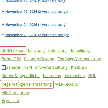
der
November 17, 2026
(1 Veranstaltung)
Werk_Raum:
Mietpreisprüfstelle
BENN
Nähwerkstatt
(HaM
November 19, 2026
(2 Veranstaltungen)
Werk_Raum:
Angebot)
Beratung
Fahrradwerkstatt
BENN
der
November 24, 2026
(1 Veranstaltung)
Werk_Raum:
Mietpreisprüfstelle
BENN
Nähwerkstatt
(HaM
November 26, 2026
(2 Veranstaltungen)
Werk_Raum:
Angebot)
Beratung
Fahrradwerkstatt
BENN
der
Kategorien
Werk_Raum:
BENN Aktion
Beratung
Beteilgung
BeteiliJung
Mietpreisprüfstelle
Nähwerkstatt
(HaM
Bezirk C-W
Cleanup-Gruppe
Eintägige Veranstaltung
Angebot)
General
HaM
Infoveranstaltung
Kiezbüro
Kinder & Jugendliche
Kostenlos
Mitmachen
NUK
Regelmäßige Veranstaltung
WERK-RAUM
Alle Kategorien
ausdrucken
Ansicht