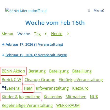
Zum
Inhalt
Menü
springen
Woche vom Feb 16th
Zurück
Weiter
Heute
Monat
Woche
Tag
Februar 17, 2026
(1 Veranstaltung)
BENN
Februar 19, 2026
(2 Veranstaltungen)
Werk_Raum:
Beratung
Fahrradwerkstatt
BENN
der
Kategorien
Werk_Raum:
BENN Aktion
Beratung
Beteilgung
BeteiliJung
Mietpreisprüfstelle
Nähwerkstatt
(HaM
Bezirk C-W
Cleanup-Gruppe
Eintägige Veranstaltung
Angebot)
General
HaM
Infoveranstaltung
Kiezbüro
Kinder & Jugendliche
Kostenlos
Mitmachen
NUK
Regelmäßige Veranstaltung
WERK-RAUM