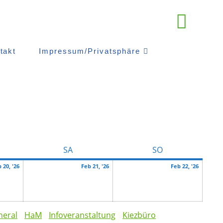
takt
Impressum/Privatsphäre
TAG
SAMSTAG
SONNTAG
SA
SO
Februar
Februar
Februa
 20, '26
Feb 21, '26
Feb 22, '26
20,
21,
22,
2026
2026
2026
neral
HaM
Infoveranstaltung
Kiezbüro