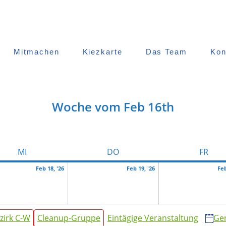
Mitmachen
Kiezkarte
Das Team
Kon
Woche vom Feb 16th
MITTWOCH
DONNERSTAG
FREI
MI
DO
FR
Februar
Februar
Feb 18, '26
Feb 19, '26
Feb
18,
19,
2026
2026
zirk C-W
Cleanup-Gruppe
Eintägige Veranstaltung
Ge