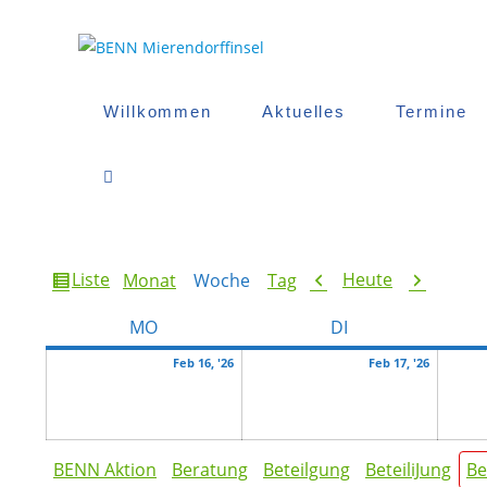
Zum
Inhalt
springen
Willkommen
Aktuelles
Termine
Website-
Suche
Ansicht
Zurück
Weiter
Liste
Heute
Monat
Woche
Tag
als
Umschalten
MONTAG
DIENSTAG
MO
DI
Februar
Februar
Feb 16, '26
Feb 17, '26
16,
17,
2026
2026
Kategorien
BENN Aktion
Beratung
Beteilgung
BeteiliJung
Be