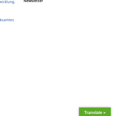
Newsletter
wicklung,
rksamtes
Translate »