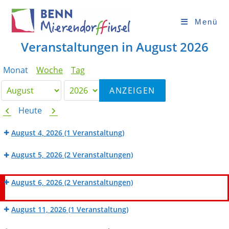
Zum
Inhalt
Menü
springen
Veranstaltungen in August 2026
Monat
Woche
Tag
Monat
Jahr
Zurück
Weiter
Heute
August 4, 2026
(1 Veranstaltung)
BENN
August 5, 2026
(2 Veranstaltungen)
Werk_Raum:
Dorffcafé
Fahrradwerkstatt
KiKiKo
August 6, 2026
(2 Veranstaltungen)
am
Beratung
Goslaer
BENN
der
Ufer
August 11, 2026
(1 Veranstaltung)
Werk_Raum:
Mietpreisprüfstelle
BENN
Nähwerkstatt