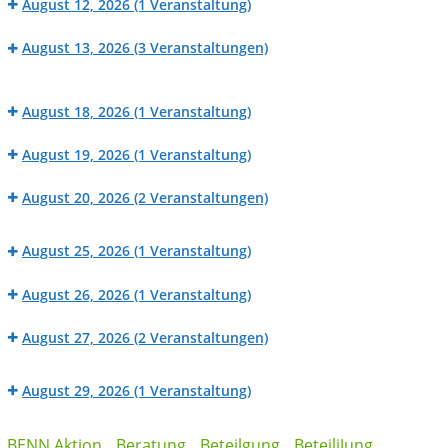
(HaM
August 12, 2026
(1 Veranstaltung)
Werk_Raum:
Angebot)
Dorffcafé
Fahrradwerkstatt
August 13, 2026
(3 Veranstaltungen)
Beratung
Großes
BENN
der
Sommerfest
August 18, 2026
(1 Veranstaltung)
Werk_Raum:
Mietpreisprüfstelle
in
BENN
Nähwerkstatt
(HaM
der
August 19, 2026
(1 Veranstaltung)
Werk_Raum:
Angebot)
Mierendorffinsel
Dorffcafé
Fahrradwerkstatt
August 20, 2026
(2 Veranstaltungen)
Beratung
BENN
der
August 25, 2026
(1 Veranstaltung)
Werk_Raum:
Mietpreisprüfstelle
BENN
Nähwerkstatt
(HaM
August 26, 2026
(1 Veranstaltung)
Werk_Raum:
Angebot)
Dorffcafé
Fahrradwerkstatt
August 27, 2026
(2 Veranstaltungen)
Beratung
BENN
der
August 29, 2026
(1 Veranstaltung)
Werk_Raum:
Mietpreisprüfstelle
Cleanup
Nähwerkstatt
(HaM
Kategorien
auf
BENN Aktion
Beratung
Beteilgung
BeteiliJung