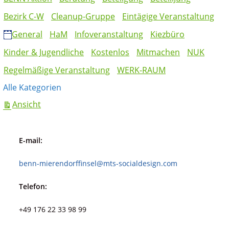
Angebot)
der
Bezirk C-W
Cleanup-Gruppe
Eintägige Veranstaltung
Mierendorff-
INSEL
General
HaM
Infoveranstaltung
Kiezbüro
Kinder & Jugendliche
Kostenlos
Mitmachen
NUK
Regelmäßige Veranstaltung
WERK-RAUM
Alle Kategorien
ausdrucken
Ansicht
E-mail:
benn-mierendorffinsel@mts-socialdesign.com
Telefon:
+49 176 22 33 98 99