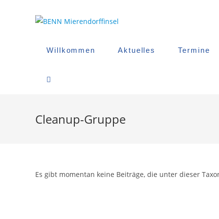
Zum
Inhalt
springen
Willkommen
Aktuelles
Termine
Website-
Suche
Cleanup-Gruppe
Umschalten
Es gibt momentan keine Beiträge, die unter dieser Taxo