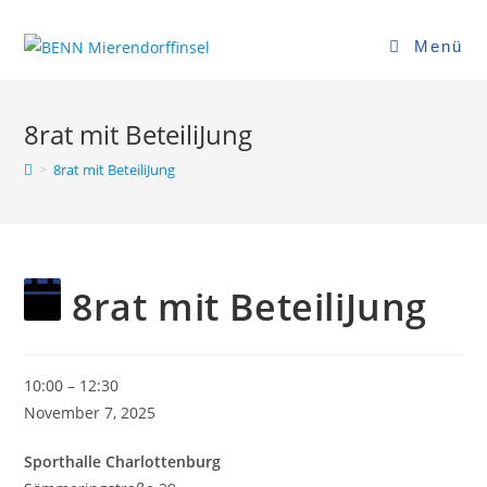
Zum
Inhalt
Menü
springen
8rat mit BeteiliJung
>
8rat mit BeteiliJung
8rat mit BeteiliJung
8rat
10:00
–
12:30
mit
November 7, 2025
BeteiliJung
Sporthalle Charlottenburg