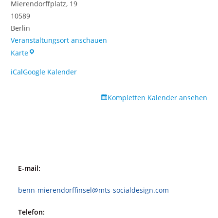
Mierendorffplatz
19
10589
Berlin
Veranstaltungsort anschauen
Haus
Karte
am
iCal
Google Kalender
Mierendorffplatz
(HaM)
Kompletten Kalender ansehen
E-mail:
benn-mierendorffinsel@mts-socialdesign.com
Telefon: