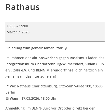
Rathaus
Iftar
18:00
–
19:00
–
März 17, 2026
Gemeinsames
Fastenbrechen
Einladung zum gemeinsamen Iftar
🌙
im
Rathaus
Im Rahmen der
Aktionswochen gegen Rassismus
laden das
Integrationsbüro Charlottenburg-Wilmersdorf
,
Sudan Club
e.V.
,
Zakï e.V.
und
BENN Mierendorffinsel
dich herzlich ein,
gemeinsam das
Iftar
zu feiern!
📍
Wo:
Rathaus Charlottenburg, Otto-Suhr-Allee 100, 10585
Berlin
📅
Wann:
17.03.2026,
18:00 Uhr
Anmeldung:
Im BENN-Büro vor Ort oder direkt bei den